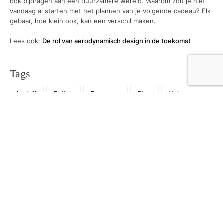
ook bijdragen aan een duurzamere wereld. Waarom zou je niet
vandaag al starten met het plannen van je volgende cadeau? Elk
gebaar, hoe klein ook, kan een verschil maken.
Lees ook:
De rol van aerodynamisch design in de toekomst
Tags
bedrijf
Buiten
Duurzaam
Eten
Huis
Interieur
Kinderen
Rijschool
Voertuig
wonen
Recent
De buitenkant van je huis weer een frisse
uitstraling geven: hoe pak je dit aan?
21 juli 2026