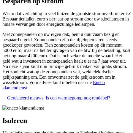
Besparen op stroom
Wist u dat verlichting in veel huizen de grootste stroomverbruiker is?
Bespaar tientallen euro’s per jaar op stroom door uw gloeilampen in
huis te vervangen door energiezuinige ledlampen.
Met zonnepanelen op uw eigen dak, bent u duurzaam bezig en
bespaard u geld. Zonnepanelen zijn de afgelopen jaren steeds
goedkoper geworden. Tien zonnepanelen kosten op dit moment
5000 euro, maar na het terugvragen van de btw bij de belasting, kost
het nog maar 4200 euro. Dat is toch zeker de moeite waard. Het
geld wat u investeert in zonnepanelen haalt u er na 7 jaar weer uit.
Na deze 7 jaar kunt u in principe gebruik maken van gratis stroom.
Het zonlicht wat op de zonnepanelen valt, wekt elektrische
gelijkspanning om. Een omvormer zet de gelijkstroom om in
wisselstroom. Voor advies kunt u bellen naar de
Eneco
klantendienst
.
Gerelateerd nieuws
Is een warmtepomp nog rendabel?
Isoleren
Maar liefst twee van de drie woningen in Nederland hebben geen