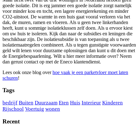
goede isolatie. Dit is erg jammer een goede isolatie zorgt namelijk
voor minder kou en tocht, een lagere energierekening en minder
CO2-uitstoot. De warmte in een huis gaat vooral verloren via het
dak, de muren, ramen en vloeren. Als u geen twee linkerhanden
heeft, kunt u sommige isolatieklussen zelf doen. Als u ervoor kiest
om uw huis te isoleren. Kijk dan naar de subsidies en leningen die
beschikbaar zijn. De isolatiesubsidie is van toepassing als u twee
isolatiemaatregelen combineert. Als u tegen gunstigste voorwaarden
geld wilt lenen voor duurzame oplossingen dan kunt u dit doen met
de Energiebespaarlening. Wilt u hier meer informatie over? Neem
dan gerust contact op met de Eneco klantendienst.
Lees ook onze blog over
hoe vaak je een parketvloer moet laten
schuren
!
Tags
bedrijf
Buiten
Duurzaam
Eten
Huis
Interieur
Kinderen
Rijschool
Voertuig
wonen
Recent