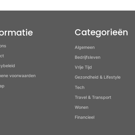
Categorieën
formatie
ons
Algemeen
ct
Bedrijfsleven
cybeleid
Vrije Tijd
mene voorwaarden
Gezondheid & Lifestyle
ap
Tech
Travel & Transport
Wonen
Financieel