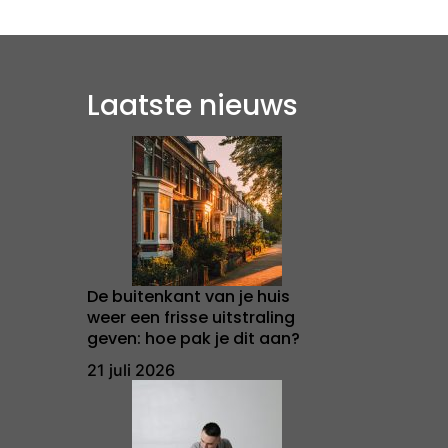
Laatste nieuws
De buitenkant van je huis
weer een frisse uitstraling
geven: hoe pak je dit aan?
21 juli 2026