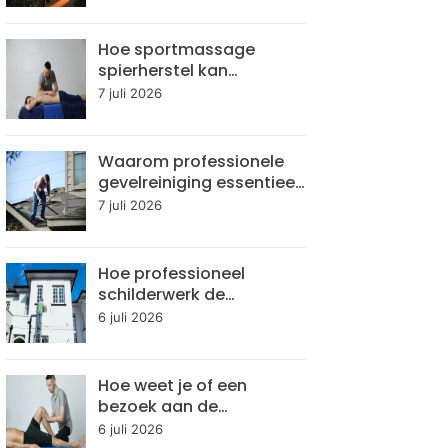
aan?
Hoe sportmassage
spierherstel kan
versnellen
7 juli 2026
Waarom professionele
gevelreiniging essentieel
is voor
7 juli 2026
gebouwonderhoud
Hoe professioneel
schilderwerk de
levensduur van je woning
6 juli 2026
verlengt
Hoe weet je of een
bezoek aan de
chiropractor nodig is
6 juli 2026