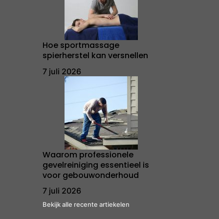
Hoe sportmassage
spierherstel kan versnellen
7 juli 2026
Waarom professionele
gevelreiniging essentieel is
voor gebouwonderhoud
7 juli 2026
Bekijk alle recente artiekelen