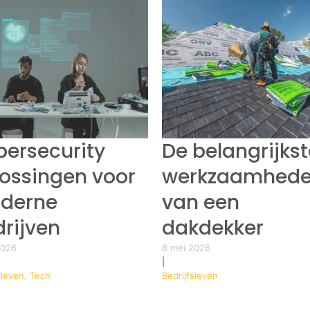
ersecurity
De belangrijkst
ossingen voor
werkzaamhed
derne
van een
rijven
dakdekker
2026
8 mei 2026
|
sleven, Tech
Bedrijfsleven