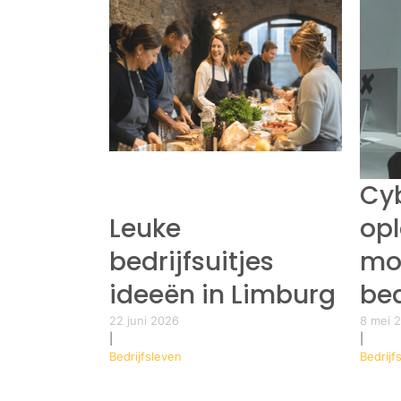
Cyb
Leuke
opl
bedrijfsuitjes
mo
ideeën in Limburg
bed
22 juni 2026
8 mei 
|
|
Bedrijfsleven
Bedrijf