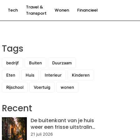
Travel &
Tech
Wonen
Financieel
Transport
Tags
bedrijf
Buiten
Duurzaam
Eten
Huis
Interieur
Kinderen
Rijschool
Voertuig
wonen
Recent
De buitenkant van je huis
weer een frisse uitstraling
geven: hoe pak je dit
21 juli 2026