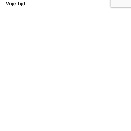
Vrije Tijd
78
Wonen
130
Over ons
Lees meer over ons