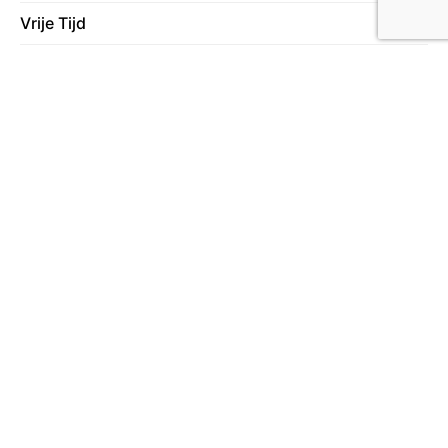
Vrije Tijd
78
Wonen
130
Over ons
Lees meer over ons
Meer in deze categorie