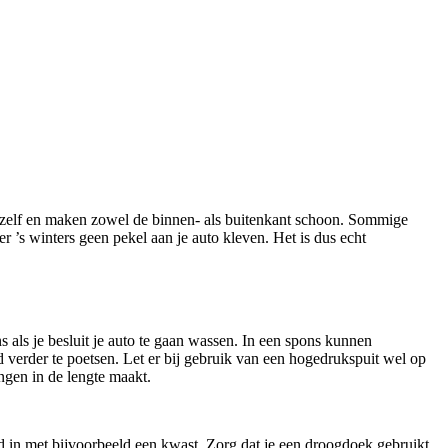
efst zelf en maken zowel de binnen- als buitenkant schoon. Sommige
r ’s winters geen pekel aan je auto kleven. Het is dus echt
als je besluit je auto te gaan wassen. In een spons kunnen
d verder te poetsen. Let er bij gebruik van een hogedrukspuit wel op
ngen in de lengte maakt.
ed in met bijvoorbeeld een kwast. Zorg dat je een droogdoek gebruikt