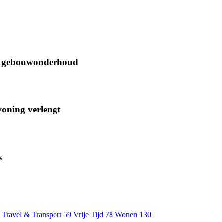
oor gebouwonderhoud
woning verlengt
s
Travel & Transport
59
Vrije Tijd
78
Wonen
130