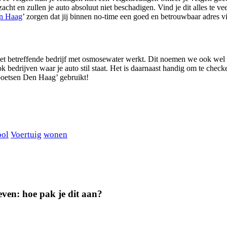
t en zullen je auto absoluut niet beschadigen. Vind je dit alles te veel
en Haag
’ zorgen dat jij binnen no-time een goed en betrouwbaar adres v
het betreffende bedrijf met osmosewater werkt. Dit noemen we ook wel v
k bedrijven waar je auto stil staat. Het is daarnaast handig om te checke
 poetsen Den Haag’ gebruikt!
ool
Voertuig
wonen
geven: hoe pak je dit aan?