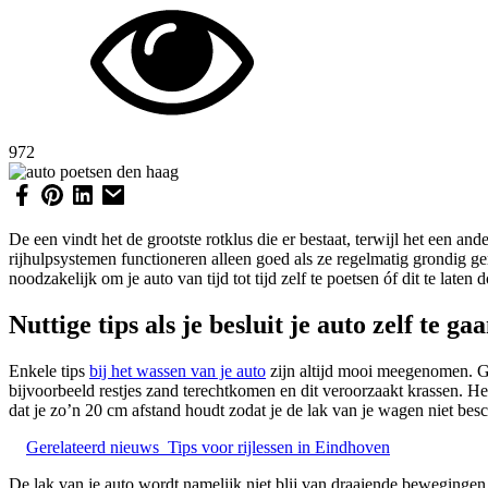
972
De een vindt het de grootste rotklus die er bestaat, terwijl het een a
rijhulpsystemen functioneren alleen goed als ze regelmatig grondig ge
noodzakelijk om je auto van tijd tot tijd zelf te poetsen óf dit te laten 
Nuttige tips als je besluit je auto zelf te ga
Enkele tips
bij het wassen van je auto
zijn altijd mooi meegenomen. Ge
bijvoorbeeld restjes zand terechtkomen en dit veroorzaakt krassen. He
dat je zo’n 20 cm afstand houdt zodat je de lak van je wagen niet bes
Gerelateerd nieuws
Tips voor rijlessen in Eindhoven
De lak van je auto wordt namelijk niet blij van draaiende bewegingen