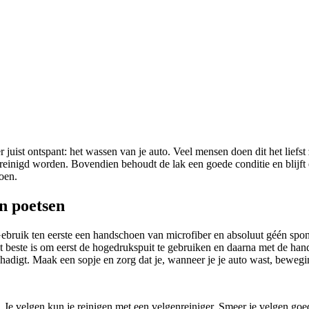
nder juist ontspant: het wassen van je auto. Veel mensen doen dit het li
reinigd worden. Bovendien behoudt de lak een goede conditie en blijft e
doen.
an poetsen
bruik ten eerste een handschoen van microfiber en absoluut géén spons 
t beste is om eerst de hogedrukspuit te gebruiken en daarna met de han
chadigt. Maak een sopje en zorg dat je, wanneer je je auto wast, bewegi
. Je velgen kun je reinigen met een velgenreiniger. Smeer je velgen go