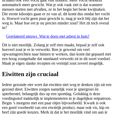
lichaam ook veel vocht gaat vast houden. Meer vocht betekent
automatisch meer gewicht. Wat je ook vaak ziet is dat wanneer
mensen starten met afvallen, ze in het begin het beste kwijtraken.
Die eerste kilootjes gaan er zo van af, dit komt dus omdat het vocht
is. Hoewel vocht geen puur gewicht is, mag je toch blij zijn dat het
weg is. Maar hoe eet je nu precies minder zout? Het zit toch overal
in?
Gerelateerd nieuws
Wat te doen met asbest in huis?
Dit is niet moeilijk. Zolang je zelf eten maakt, bepaal je zelf ook
hoeveel zout je er in verwerkt. Ben je gewend om veel
opwarmgerechten naar binnen te werken, dan komt dat gepaard met
een hoog zoutgehalte dat standaard verwerkt zit in dit soort voedsel.
Maak je eigen slanke recepten en vermijd zout zoveel mogelijk.
Eiwitten zijn cruciaal
Iedere gezonde eter weet dat eiwitten niet weg te denken zijn uit een
gezond dieet. Eiwitten zorgen namelijk voor je spiergroei én
spierherstel, belangrijk dus op een sportdag. Gelukkig is deze
voedingsstof makkelijk te implementeren in je dagelijkse eetpatroon.
Begin ’s morgens met een paar eitjes bijvoorbeeld. Kwark is ook
een goed voorbeeld van een eiwitrijk product, maar ook vis, kip en
beef zijn goede keuzes. Merk jij dat je het moeilijk vind om aan je