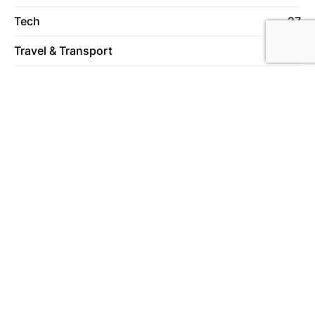
Tech
27
Travel & Transport
59
Vrije Tijd
78
Wonen
130
Over ons