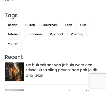
Tags
bedrijf
Buiten
Duurzaam
Eten
Huis
Interieur
Kinderen
Rijschool
Voertuig
wonen
Recent
De buitenkant van je huis weer een
frisse uitstraling geven: hoe pak je dit
aan?
21 juli 2026
Hoe sportmassage spierherstel kan
versnellen
7 juli 2026