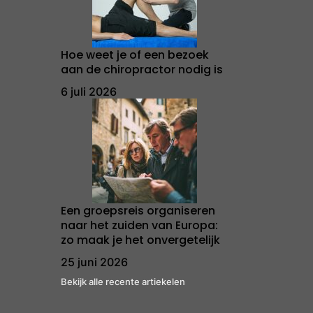
Hoe weet je of een bezoek
aan de chiropractor nodig is
6 juli 2026
Een groepsreis organiseren
naar het zuiden van Europa:
zo maak je het onvergetelijk
25 juni 2026
Bekijk alle recente artiekelen