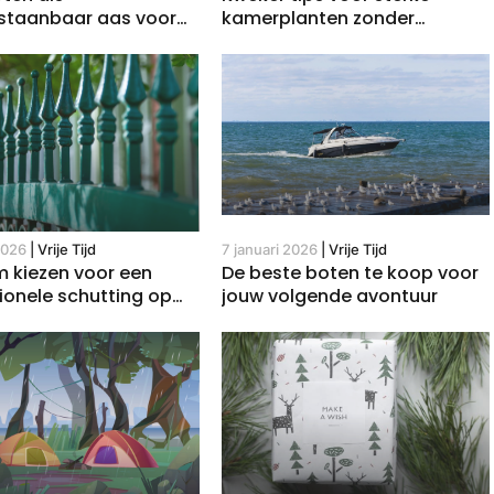
kamerplanten zonder
staanbaar aas voor
groeistress
vissen
7 januari 2026
|
Vrije Tijd
2026
|
Vrije Tijd
De beste boten te koop voor
 kiezen voor een
jouw volgende avontuur
ionele schutting op