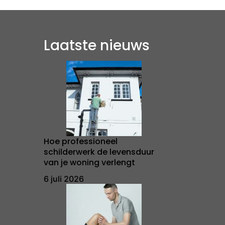
Laatste nieuws
Hoe professioneel
schilderwerk de levensduur
van je woning verlengt
6 juli 2026