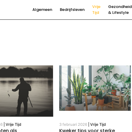
Vrije
Gezondheid
Algemeen
Bedrijfsleven
Tijd
& Lifestyle
3 februari 2026
|
Vrije Tijd
26
|
Vrije Tijd
Kweker tips voor sterke
oten als