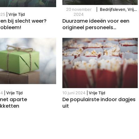
20 november
|
Bedrijfsleven, Vrije
025
|
Vrije Tijd
2024
Tijd
n bij slecht weer?
Duurzame ideeën voor een
robleem!
origineel personeels
geschenk
24
|
Vrije Tijd
10 juni 2024
|
Vrije Tijd
met aparte
De populairste indoor dagjes
kketten
uit