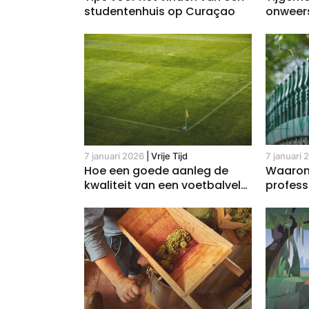
studentenhuis op Curaçao
onweer
slimme 
7 januari 2026
|
Vrije Tijd
7 januari 
Hoe een goede aanleg de
Waarom
kwaliteit van een voetbalveld
profess
bepaalt
maat?