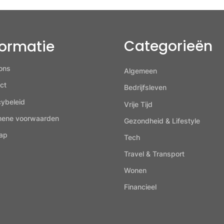
Categorieën
formatie
ons
Algemeen
ct
Bedrijfsleven
cybeleid
Vrije Tijd
mene voorwaarden
Gezondheid & Lifestyle
ap
Tech
Travel & Transport
Wonen
Financieel