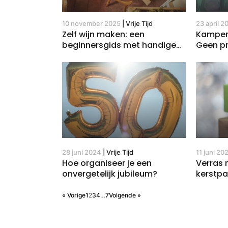
10 november 2025
|
Vrije Tijd
23 april 2
Zelf wijn maken: een
Kampere
beginnersgids met handige
Geen p
tips en technieken
28 juni 2024
|
Vrije Tijd
11 juni 20
Hoe organiseer je een
Verras 
onvergetelijk jubileum?
kerstpa
« Vorige
1
2
3
4
…
7
Volgende »